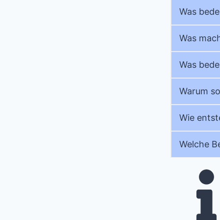
Was bedeu
Was mach
Was bedeu
Warum sol
Wie entst
Welche Be