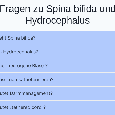
Fragen zu Spina bifida un
Hydrocephalus
eht Spina bifida?
in Hydrocephalus?
ine „neurogene Blase“?
ss man katheterisieren?
utet Darmmanagement?
tet „tethered cord“?