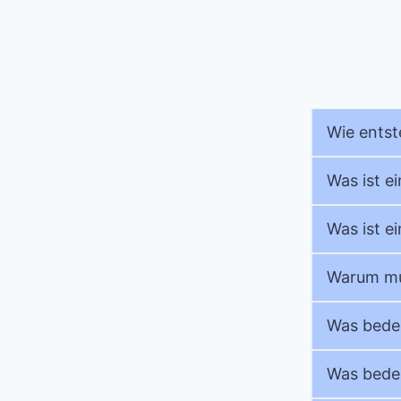
Wie entst
Was ist e
Was ist e
Warum mu
Was bede
Was bedeu