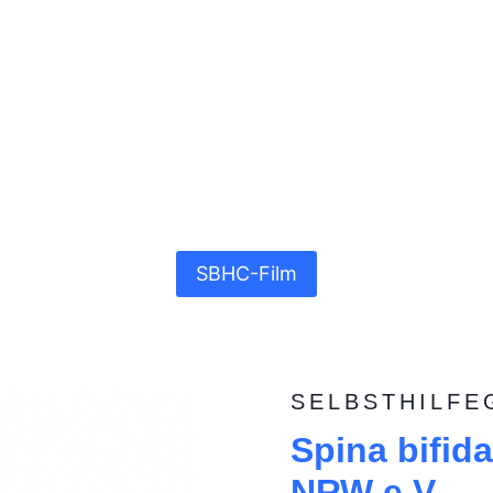
SBHC-Film
SELBSTHILFE
Spina bifid
NRW e.V.