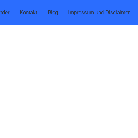
nder
Kontakt
Blog
Impressum und Disclaimer
– MUT MACHEN – SELBSTSTÄNDIGKEIT FÖRDERN – IN
SBHC-NRW e.V.