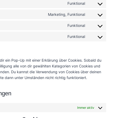
Funktional
C
o
Marketing, Funktional
C
n
o
s
Funktional
C
n
e
o
s
n
Funktional
C
n
e
t
o
s
n
t
n
e
t
o
s
n
t
s
dir ein Pop-Up mit einer Erklärung über Cookies. Sobald du
e
t
o
e
willigung alle von dir gewählten Kategorien von Cookies und
n
t
s
r
wenden. Du kannst die Verwendung von Cookies über deinen
t
o
e
v
te dann unter Umständen nicht richtig funktioniert.
t
s
r
i
o
e
v
c
s
r
i
ungen
e
e
v
c
w
r
i
e
o
Immer aktiv
v
c
f
r
i
e
a
d