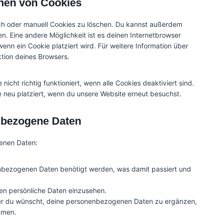
chen von Cookies
c
k
c
p
e
a
e
r
h oder manuell Cookies zu löschen. Du kannst außerdem
c
d
b
e
len. Eine andere Möglichkeit ist es deinen Internetbrowser
o
e
o
s
wenn ein Cookie platziert wird. Für weitere Information über
m
n
o
s
ktion deines Browsers.
p
c
k
l
e
i
-
icht richtig funktioniert, wenn alle Cookies deaktiviert sind.
a
b
 neu platziert, wenn du unsere Website erneut besuchst.
n
l
z
o
enbezogene Daten
c
k
enen Daten:
s
nbezogenen Daten benötigt werden, was damit passiert und
en persönliche Daten einzusehen.
er du wünscht, deine personenbezogenen Daten zu ergänzen,
mmen.