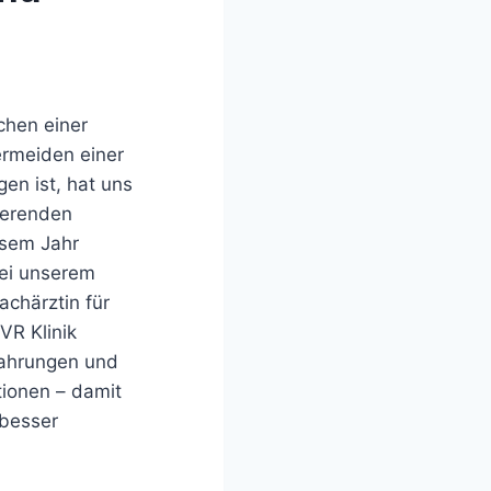
chen einer
ermeiden einer
en ist, hat uns
tierenden
esem Jahr
bei unserem
achärztin für
VR Klinik
fahrungen und
tionen – damit
 besser