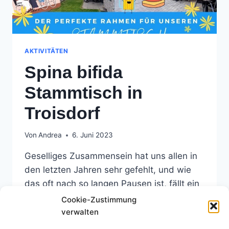
AKTIVITÄTEN
Spina bifida
Stammtisch in
Troisdorf
Von
Andrea
6. Juni 2023
Geselliges Zusammensein hat uns allen in
den letzten Jahren sehr gefehlt, und wie
das oft nach so langen Pausen ist, fällt ein
Neustart manchmal schwer. Am letzten
Cookie-Zustimmung
Freitag jedoch war es endlich so weit.
verwalten
Neun Teilnehmende sind für das erste