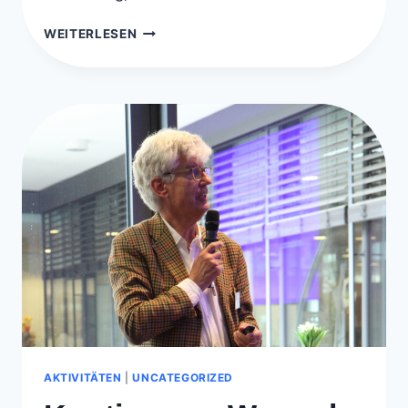
SPINA
WEITERLESEN
BIFIDA
STAMMTISCH
AKTIVITÄTEN
|
UNCATEGORIZED