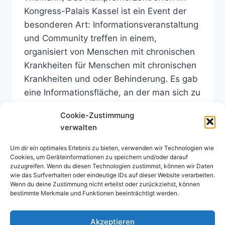
Kongress-Palais Kassel ist ein Event der
besonderen Art: Informationsveranstaltung
und Community treffen in einem,
organisiert von Menschen mit chronischen
Krankheiten für Menschen mit chronischen
Krankheiten und oder Behinderung. Es gab
eine Informationsfläche, an der man sich zu
verschiedenen Krankheitsbildern und
Cookie-Zustimmung
krankheitsspezifischen Themen informieren
verwalten
konnte. Auch verschiedene…
Um dir ein optimales Erlebnis zu bieten, verwenden wir Technologien wie
EINDRÜCKE
WEITERLESEN
Cookies, um Geräteinformationen zu speichern und/oder darauf
VOM
zuzugreifen. Wenn du diesen Technologien zustimmst, können wir Daten
KÄMPFERHERZEN-
wie das Surfverhalten oder eindeutige IDs auf dieser Website verarbeiten.
Wenn du deine Zustimmung nicht erteilst oder zurückziehst, können
TREFFEN
bestimmte Merkmale und Funktionen beeinträchtigt werden.
2023
Seitennavigation
Nächste
1
2
Akzeptieren
Seite