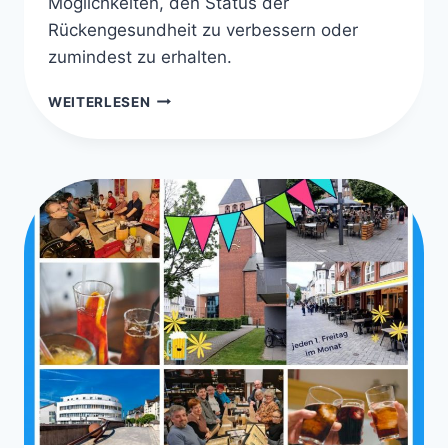
Möglichkeiten, den Status der
Rückengesundheit zu verbessern oder
zumindest zu erhalten.
ORTHOPÄDISCHE
WEITERLESEN
VERSORGUNG
BEI
SPINA
BIFIDA
–
WIRBELSÄULE
UND
RÜCKEN