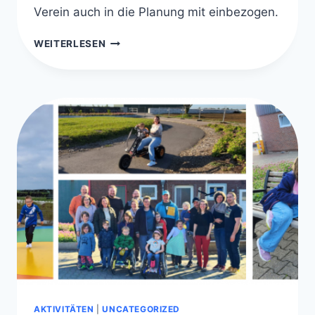
Verein auch in die Planung mit einbezogen.
MMC-
WEITERLESEN
FORTBILDUNG
AN
DER
ASKLEPIOS
KINDERKLINIK
ST.
AUGUSTIN
AKTIVITÄTEN
|
UNCATEGORIZED