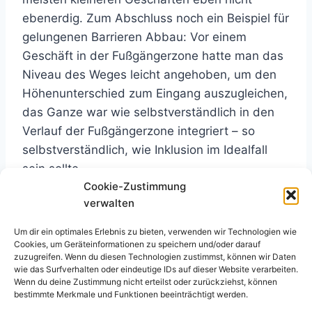
ebenerdig. Zum Abschluss noch ein Beispiel für
gelungenen Barrieren Abbau: Vor einem
Geschäft in der Fußgängerzone hatte man das
Niveau des Weges leicht angehoben, um den
Höhenunterschied zum Eingang auszugleichen,
das Ganze war wie selbstverständlich in den
Verlauf der Fußgängerzone integriert – so
selbstverständlich, wie Inklusion im Idealfall
sein sollte.
Cookie-Zustimmung
Schlagworte:
verwalten
#
Inklusion
Um dir ein optimales Erlebnis zu bieten, verwenden wir Technologien wie
Cookies, um Geräteinformationen zu speichern und/oder darauf
zuzugreifen. Wenn du diesen Technologien zustimmst, können wir Daten
wie das Surfverhalten oder eindeutige IDs auf dieser Website verarbeiten.
Beitragsnavigation
ZURÜCK
WEITER
Wenn du deine Zustimmung nicht erteilst oder zurückziehst, können
bestimmte Merkmale und Funktionen beeinträchtigt werden.
Gruppe „Ruhrpott“
Barriere-Check in