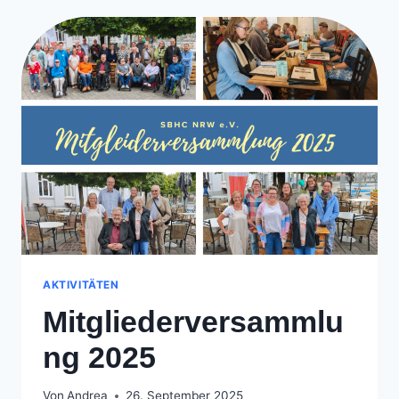
MUCH:
WISSEN,
AUSTAUSCH
UND
GEMEINSCHAFT
AKTIVITÄTEN
Mitgliederversammlu
ng 2025
Von
Andrea
26. September 2025