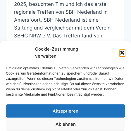
2025, besuchten Tim und ich das erste
regionale Treffen von SBH Nederland in
Amersfoort. SBH Nederland ist eine
Stiftung und vergleichbar mit dem Verein
SBHC NRW e.V. Das Treffen fand von
13:30 bis 16:00 Uhr im Huis Mierveld statt,
Cookie-Zustimmung
einem barrierefreien Bürgerzentrum in einer
verwalten
ehemaligen Schule. Die…
Um dir ein optimales Erlebnis zu bieten, verwenden wir Technologien wie
„ÜBER
WEITERLESEN
Cookies, um Geräteinformationen zu speichern und/oder darauf
DEN
zuzugreifen. Wenn du diesen Technologien zustimmst, können wir Daten
TELLERRAND“
wie das Surfverhalten oder eindeutige IDs auf dieser Website verarbeiten.
Wenn du deine Zustimmung nicht erteilst oder zurückziehst, können
bestimmte Merkmale und Funktionen beeinträchtigt werden.
Seitennavigation
Nächste
1
2
3
…
5
Akzeptieren
Seite
Ablehnen