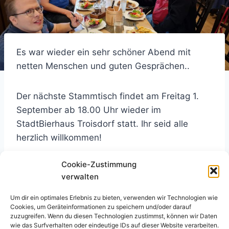
Es war wieder ein sehr schöner Abend mit
netten Menschen und guten Gesprächen..
Der nächste Stammtisch findet am Freitag 1.
September ab 18.00 Uhr wieder im
StadtBierhaus Troisdorf statt. Ihr seid alle
herzlich willkommen!
Schlagworte:
Cookie-Zustimmung
#
Spina bifida Treffen
#
Troisdorf
verwalten
Um dir ein optimales Erlebnis zu bieten, verwenden wir Technologien wie
Cookies, um Geräteinformationen zu speichern und/oder darauf
Beitragsnavigation
ZURÜCK
WEITER
zuzugreifen. Wenn du diesen Technologien zustimmst, können wir Daten
wie das Surfverhalten oder eindeutige IDs auf dieser Website verarbeiten.