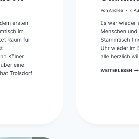
Von
Andrea
7. A
edem ersten
Es war wieder 
mmtisch im
Menschen und 
etet Raum für
Stammtisch fin
st
Uhr wieder im S
nd Kölner
alle herzlich w
 über eine
ST
WEITERLESEN
hat Troisdorf
IN