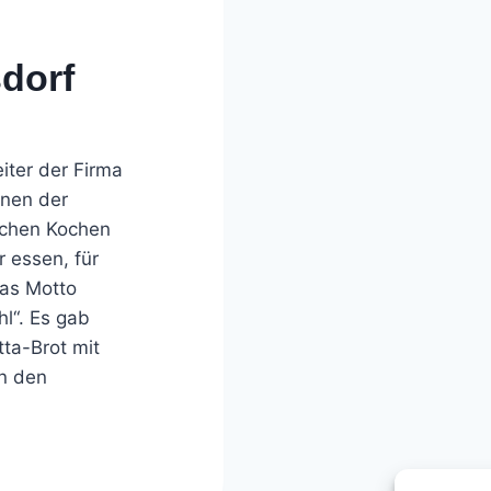
sdorf
eiter der Firma
nnen der
ichen Kochen
r essen, für
das Motto
l“. Es gab
ta-Brot mit
on den