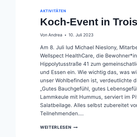
AKTIVITÄTEN
Koch-Event in Troi
Von
Andrea
10. Juli 2023
Am 8. Juli lud Michael Nieslony, Mitarb
Wellspect HealthCare, die Bewohner*i
Hippolytusstraße 41 zum gemeinschatl
und Essen ein. Wie wichtig das, was wi
unser Wohlbefinden ist, verdeutlichte 
„Gutes Bauchgefühl, gutes Lebensgefüh
Lammkeule mit Hummus, serviert im Pit
Salatbeilage. Alles selbst zubereitet v
Teilnehmenden….
KOCH-
WEITERLESEN
EVENT